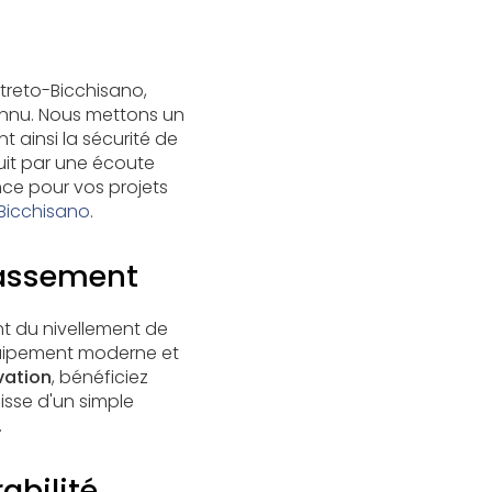
treto-Bicchisano,
onnu. Nous mettons un
nt ainsi la sécurité de
duit par une écoute
nce pour vos projets
Bicchisano
.
rrassement
nt du nivellement de
équipement moderne et
vation
, bénéficiez
sse d'un simple
.
abilité