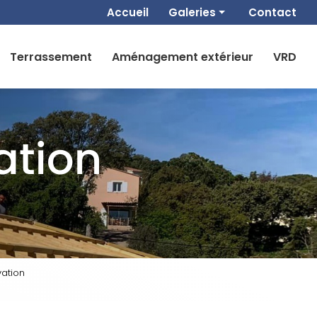
 secondaire
Accueil
Galeries
Contact
Maçonnerie
Terrassement
Aménagement extérieur
VRD
Maison clé en main
Terrassement
Aménagement extérieur
VRD
ation