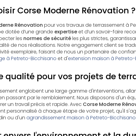
oisir Corse Moderne Rénovation ?
derne Rénovation
pour vos travaux de terrassement à Pe
ipe dotée d’une grande
expertise
et d’un savoir-faire rec
pecter les
normes de sécurité
les plus strictes, garantissa
alité de nos réalisations. Notre engagement client se tra
tivité exemplaire, faisant de nous un partenaire de confia
ge à Petreto-Bicchisano
et d'
extension maison à Petreto-
e qualité pour vos projets de te
ssement englobent une large gamme d'interventions, alla
on en passant par le remblaiement. Nous disposons d'un 
er un travail précis et rapide. Avec
Corse Moderne Réno
ersonnalisé à chaque étape de votre projet, qu'il s'agi
in ou d'un
agrandissement maison à Petreto-Bicchisano
nvers l'environnement et la dur