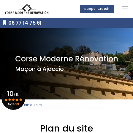
Aller
au
Rappel Gratuit
contenu
principal
06 77 14 75 61
Maçon à Ajaccio
10
/10
Accueil
Plan du site
Voir le certificat
Plan du site