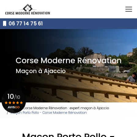
Aller
au
contenu
principal
06 77 14 75 61
Maçon à Ajaccio
10
/10
Accueil
Corse Moderne Rénovation : expert maçon à Ajaccio
Maçon Porto Pollo - Corse Moderne Rénovation
Voir le certificat
Maçon Porto Pollo -